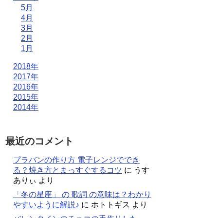
5月
4月
3月
2月
1月
2018年
2017年
2016年
2015年
2014年
最近のコメント
プラバンの作り方 電子レンジででき
る？焼き方とまっすぐするコツ
に
うす
ありぃ
より
「冬の星座」 の 歌詞 の意味は？わかり
やすいように解説♪
に
ホトトギス
より