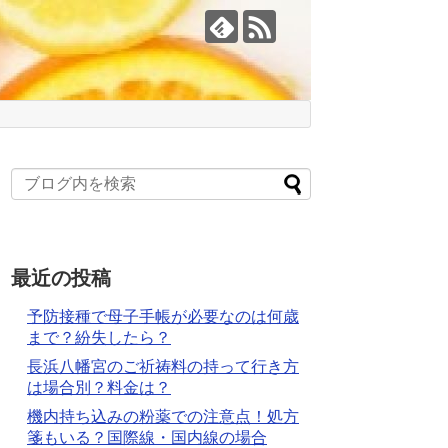
最近の投稿
予防接種で母子手帳が必要なのは何歳
まで？紛失したら？
長浜八幡宮のご祈祷料の持って行き方
は場合別？料金は？
機内持ち込みの粉薬での注意点！処方
箋もいる？国際線・国内線の場合