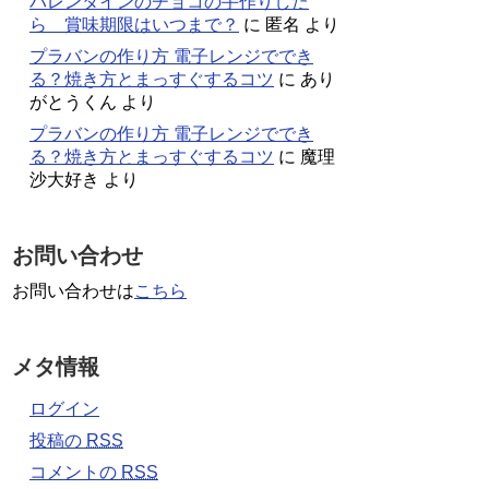
バレンタインのチョコの手作りした
ら 賞味期限はいつまで？
に
匿名
より
プラバンの作り方 電子レンジででき
る？焼き方とまっすぐするコツ
に
あり
がとうくん
より
プラバンの作り方 電子レンジででき
る？焼き方とまっすぐするコツ
に
魔理
沙大好き
より
お問い合わせ
お問い合わせは
こちら
メタ情報
ログイン
投稿の
RSS
コメントの
RSS