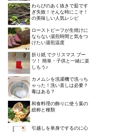
わらびのあく抜きで茹です
ぎ失敗！そんな時にこそ！
の美味しい人気レシピ
ローストビーフが生焼けに
ならない湯煎時間と気をつ
けたい湯煎温度
折り紙 でクリスマス ブー
ツ！ 簡単・子供と一緒に楽
しもう♪
カメムシを洗濯機で洗っち
ゃった！洗い直しは必要？
毒はある？
和食料理の飾りに使う葉の
総称と種類
引越しを単身でするのに心