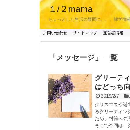
１/２mama
ちょっとした生活の疑問に。。。雑学情
お問い合わせ
サイトマップ
運営者情報
「
メッセージ
」
一覧
グリーティ
はどっち
2019/2/7
クリスマスや誕
るグリーティン
ため、封筒への
そこで今回は、