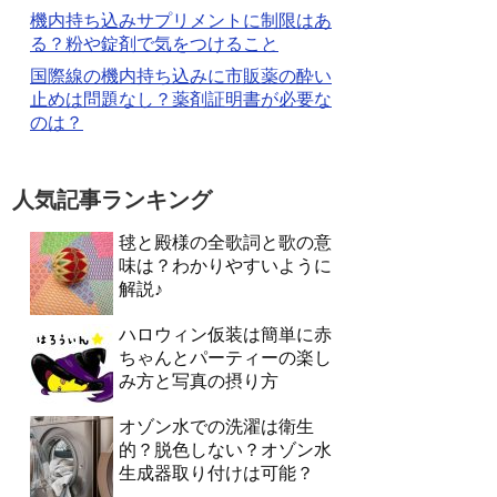
機内持ち込みサプリメントに制限はあ
る？粉や錠剤で気をつけること
国際線の機内持ち込みに市販薬の酔い
止めは問題なし？薬剤証明書が必要な
のは？
人気記事ランキング
毬と殿様の全歌詞と歌の意
味は？わかりやすいように
解説♪
ハロウィン仮装は簡単に赤
ちゃんとパーティーの楽し
み方と写真の摂り方
オゾン水での洗濯は衛生
的？脱色しない？オゾン水
生成器取り付けは可能？