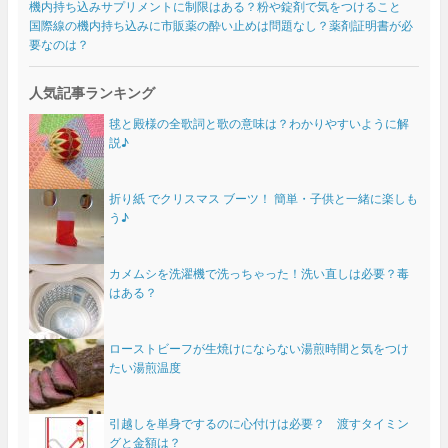
機内持ち込みサプリメントに制限はある？粉や錠剤で気をつけること
国際線の機内持ち込みに市販薬の酔い止めは問題なし？薬剤証明書が必
要なのは？
人気記事ランキング
毬と殿様の全歌詞と歌の意味は？わかりやすいように解
説♪
折り紙 でクリスマス ブーツ！ 簡単・子供と一緒に楽しも
う♪
カメムシを洗濯機で洗っちゃった！洗い直しは必要？毒
はある？
ローストビーフが生焼けにならない湯煎時間と気をつけ
たい湯煎温度
引越しを単身でするのに心付けは必要？ 渡すタイミン
グと金額は？