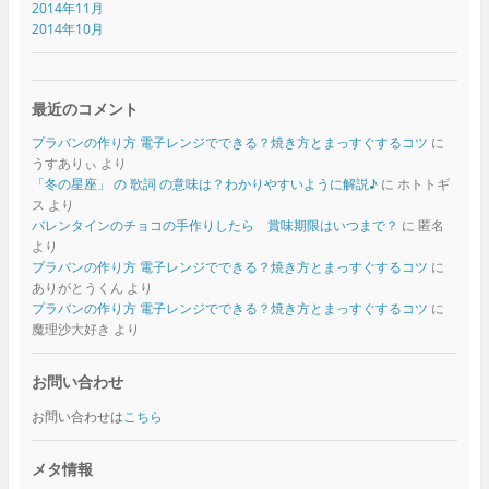
2014年11月
2014年10月
最近のコメント
プラバンの作り方 電子レンジでできる？焼き方とまっすぐするコツ
に
うすありぃ
より
「冬の星座」 の 歌詞 の意味は？わかりやすいように解説♪
に
ホトトギ
ス
より
バレンタインのチョコの手作りしたら 賞味期限はいつまで？
に
匿名
より
プラバンの作り方 電子レンジでできる？焼き方とまっすぐするコツ
に
ありがとうくん
より
プラバンの作り方 電子レンジでできる？焼き方とまっすぐするコツ
に
魔理沙大好き
より
お問い合わせ
お問い合わせは
こちら
メタ情報