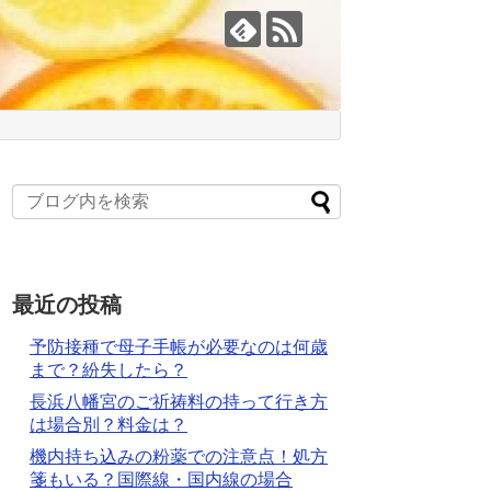
最近の投稿
予防接種で母子手帳が必要なのは何歳
まで？紛失したら？
長浜八幡宮のご祈祷料の持って行き方
は場合別？料金は？
機内持ち込みの粉薬での注意点！処方
箋もいる？国際線・国内線の場合