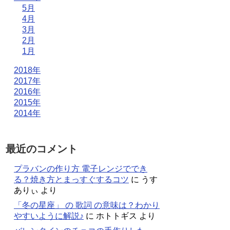
5月
4月
3月
2月
1月
2018年
2017年
2016年
2015年
2014年
最近のコメント
プラバンの作り方 電子レンジででき
る？焼き方とまっすぐするコツ
に
うす
ありぃ
より
「冬の星座」 の 歌詞 の意味は？わかり
やすいように解説♪
に
ホトトギス
より