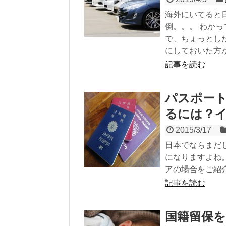
海外にいてると
倒。。。 わか
で、ちょっとし
にしておいた方
記事を読む
パスポー
るには？
2015/3/17
日本でならまだ
になりますよね
アの場合をご紹
記事を読む
国籍留保