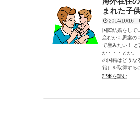
海外在住
まれた子
2014/10/16
国際結婚をして
産むかも思案の
で産みたい！ 
か・・・とか。
の国籍はどうな
籍）を取得する
記事を読む