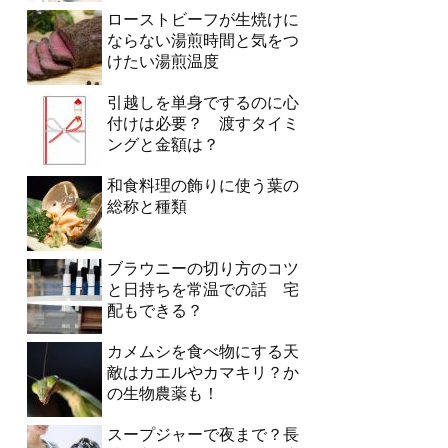
ローストビーフが生焼けに
ならない湯煎時間と気をつ
けたい湯煎温度
引越しを単身でするのに心
付けは必要？ 渡すタイミ
ングと金額は？
和食料理の飾りに使う葉の
総称と種類
ブラウニーの切り方のコツ
と日持ちを常温での話 宅
配もできる？
カメムシを食べ物にする天
敵はカエルやカマキリ？か
の生物農薬も！
スープジャーで夜まで？長