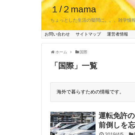
１/２mama
ちょっとした生活の疑問に。。。雑学情
お問い合わせ
サイトマップ
運営者情報
ホーム
国際
「
国際
」
一覧
海外で暮らすための情報です。
運転免許
前倒しを
2019/4/5