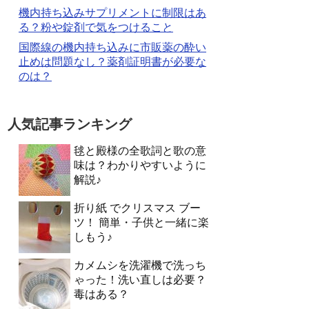
機内持ち込みサプリメントに制限はあ
る？粉や錠剤で気をつけること
国際線の機内持ち込みに市販薬の酔い
止めは問題なし？薬剤証明書が必要な
のは？
人気記事ランキング
毬と殿様の全歌詞と歌の意
味は？わかりやすいように
解説♪
折り紙 でクリスマス ブー
ツ！ 簡単・子供と一緒に楽
しもう♪
カメムシを洗濯機で洗っち
ゃった！洗い直しは必要？
毒はある？