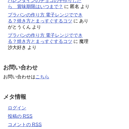
バレンタインのチョコの手作りした
ら 賞味期限はいつまで？
に
匿名
より
プラバンの作り方 電子レンジででき
る？焼き方とまっすぐするコツ
に
あり
がとうくん
より
プラバンの作り方 電子レンジででき
る？焼き方とまっすぐするコツ
に
魔理
沙大好き
より
お問い合わせ
お問い合わせは
こちら
メタ情報
ログイン
投稿の
RSS
コメントの
RSS