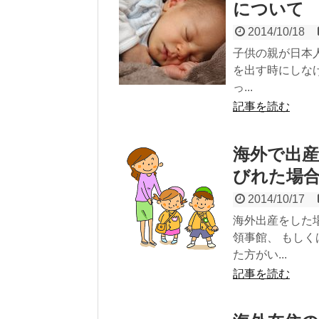
について
2014/10/18
子供の親が日本
を出す時にしな
っ...
記事を読む
海外で出
びれた場
2014/10/17
海外出産をした
領事館、 もし
た方がい...
記事を読む