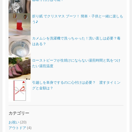
折り紙 でクリスマス ブーツ！ 簡単・子供と一緒に楽しも
う♪
カメムシを洗濯機で洗っちゃった！洗い直しは必要？毒
はある？
ローストビーフが生焼けにならない湯煎時間と気をつけ
たい湯煎温度
引越しを単身でするのに心付けは必要？ 渡すタイミン
グと金額は？
カテゴリー
お祝い
(20)
アウトドア
(4)