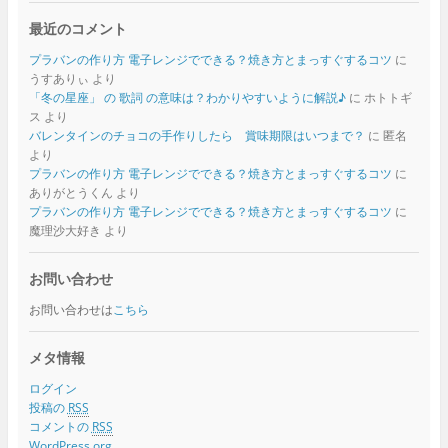
最近のコメント
プラバンの作り方 電子レンジでできる？焼き方とまっすぐするコツ
に
うすありぃ
より
「冬の星座」 の 歌詞 の意味は？わかりやすいように解説♪
に
ホトトギ
ス
より
バレンタインのチョコの手作りしたら 賞味期限はいつまで？
に
匿名
より
プラバンの作り方 電子レンジでできる？焼き方とまっすぐするコツ
に
ありがとうくん
より
プラバンの作り方 電子レンジでできる？焼き方とまっすぐするコツ
に
魔理沙大好き
より
お問い合わせ
お問い合わせは
こちら
メタ情報
ログイン
投稿の
RSS
コメントの
RSS
WordPress.org