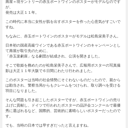
壽屋＝現サントリーの赤玉ポートワインのポスターがモデルなのです
が、
発売は大正１１年。
この時代に本当に女性が肌を出すポスターを作った心意気がすごいで
すね。
ちなみに、赤玉ポートワインのポスターがモデルは松島栄美子さん。
日本初の国産高級ワインである赤玉ポートワインのキャンペーンとし
て壽屋が取引先のために、
「赤玉楽劇座」なる劇団が結成され、公演を開きました。
そこで歌姫を務めたのが松島栄美子さんで、広報用ポスターの写真撮
影は大正１１年大阪で６日間にわたり行われました。
このポスターは当時の社会情勢にそぐわないものだったので、親から
は勘当され、警察当局からもクレームをつけられ、取り調べを受ける
羽目になりました。
そんな問題も引き起こしたポスターですが、赤玉ポートワインの売り
上げに貢献し、ドイツで行われたポスターの品評会コンクールで最優
秀に選ばれるなど、国際的、芸術的に素晴らしいポスターだったので
す。
でも、当時の日本では早すぎだったと言えますね。