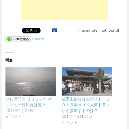
[`evernote` not found]
Pocket
関連
びわ湖開き ２０１５年 ゲ
成田山節分会のゲスト ２
ストの一日船長は誰？
０１５年ＮＨＫ大河ドラマ
2015年1月29日
から参加するのは？
イベント
2014年12月27日
イベント