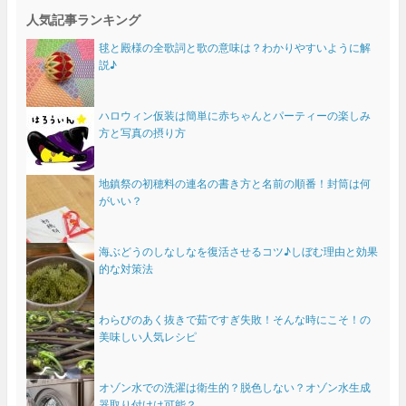
人気記事ランキング
毬と殿様の全歌詞と歌の意味は？わかりやすいように解
説♪
ハロウィン仮装は簡単に赤ちゃんとパーティーの楽しみ
方と写真の摂り方
地鎮祭の初穂料の連名の書き方と名前の順番！封筒は何
がいい？
海ぶどうのしなしなを復活させるコツ♪しぼむ理由と効果
的な対策法
わらびのあく抜きで茹ですぎ失敗！そんな時にこそ！の
美味しい人気レシピ
オゾン水での洗濯は衛生的？脱色しない？オゾン水生成
器取り付けは可能？