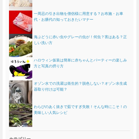
一周忌の引き出物を僧侶様に用意する？お布施・お車
代・お膳代の知っておきたいマナー
海ぶどうに赤い虫やグレーの虫が！何虫？害はある？正
しい洗い方
ハロウィン仮装は簡単に赤ちゃんとパーティーの楽しみ
方と写真の摂り方
オゾン水での洗濯は衛生的？脱色しない？オゾン水生成
器取り付けは可能？
わらびのあく抜きで茹ですぎ失敗！そんな時にこそ！の
美味しい人気レシピ
カテゴリー