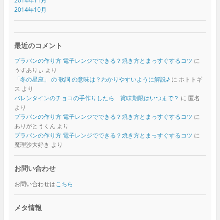
2014年11月
2014年10月
最近のコメント
プラバンの作り方 電子レンジでできる？焼き方とまっすぐするコツ
に
うすありぃ
より
「冬の星座」 の 歌詞 の意味は？わかりやすいように解説♪
に
ホトトギ
ス
より
バレンタインのチョコの手作りしたら 賞味期限はいつまで？
に
匿名
より
プラバンの作り方 電子レンジでできる？焼き方とまっすぐするコツ
に
ありがとうくん
より
プラバンの作り方 電子レンジでできる？焼き方とまっすぐするコツ
に
魔理沙大好き
より
お問い合わせ
お問い合わせは
こちら
メタ情報