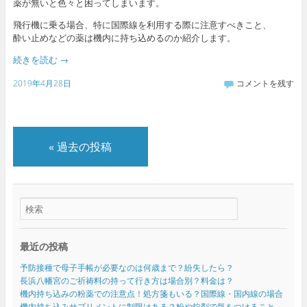
薬が無いと色々と困ってしまいます。
飛行機に乗る場合、特に国際線を利用する際に注意すべきこと、
酔い止めなどの薬は機内に持ち込めるのか紹介します。
続きを読む
→
2019年4月28日
コメントを残す
«
過去の投稿
最近の投稿
予防接種で母子手帳が必要なのは何歳まで？紛失したら？
長浜八幡宮のご祈祷料の持って行き方は場合別？料金は？
機内持ち込みの粉薬での注意点！処方箋もいる？国際線・国内線の場合
機内持ち込みサプリメントに制限はある？粉や錠剤で気をつけること