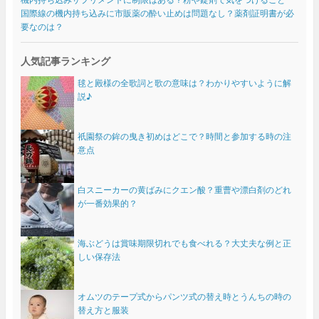
国際線の機内持ち込みに市販薬の酔い止めは問題なし？薬剤証明書が必
要なのは？
人気記事ランキング
毬と殿様の全歌詞と歌の意味は？わかりやすいように解
説♪
祇園祭の鉾の曳き初めはどこで？時間と参加する時の注
意点
白スニーカーの黄ばみにクエン酸？重曹や漂白剤のどれ
が一番効果的？
海ぶどうは賞味期限切れでも食べれる？大丈夫な例と正
しい保存法
オムツのテープ式からパンツ式の替え時とうんちの時の
替え方と服装