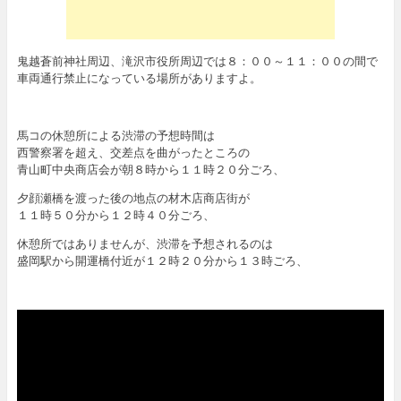
鬼越蒼前神社周辺、滝沢市役所周辺では８：００～１１：００の間で
車両通行禁止になっている場所がありますよ。
馬コの休憩所による渋滞の予想時間は
西警察署を超え、交差点を曲がったところの
青山町中央商店会が朝８時から１１時２０分ごろ、
夕顔瀬橋を渡った後の地点の材木店商店街が
１１時５０分から１２時４０分ごろ、
休憩所ではありませんが、渋滞を予想されるのは
盛岡駅から開運橋付近が１２時２０分から１３時ごろ、