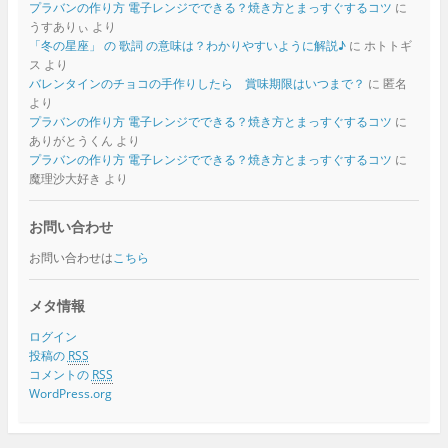
プラバンの作り方 電子レンジでできる？焼き方とまっすぐするコツ
に
うすありぃ
より
「冬の星座」 の 歌詞 の意味は？わかりやすいように解説♪
に
ホトトギ
ス
より
バレンタインのチョコの手作りしたら 賞味期限はいつまで？
に
匿名
より
プラバンの作り方 電子レンジでできる？焼き方とまっすぐするコツ
に
ありがとうくん
より
プラバンの作り方 電子レンジでできる？焼き方とまっすぐするコツ
に
魔理沙大好き
より
お問い合わせ
お問い合わせは
こちら
メタ情報
ログイン
投稿の
RSS
コメントの
RSS
WordPress.org