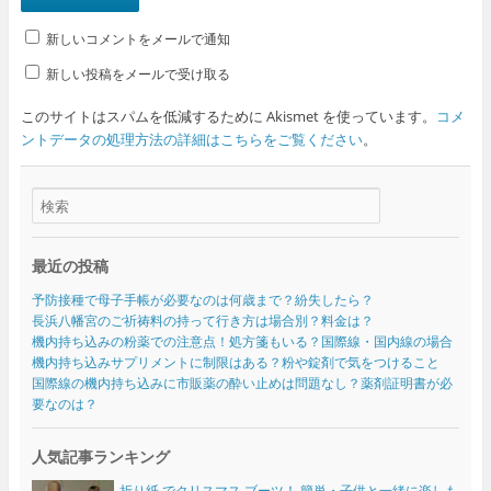
新しいコメントをメールで通知
新しい投稿をメールで受け取る
このサイトはスパムを低減するために Akismet を使っています。
コメ
ントデータの処理方法の詳細はこちらをご覧ください
。
最近の投稿
予防接種で母子手帳が必要なのは何歳まで？紛失したら？
長浜八幡宮のご祈祷料の持って行き方は場合別？料金は？
機内持ち込みの粉薬での注意点！処方箋もいる？国際線・国内線の場合
機内持ち込みサプリメントに制限はある？粉や錠剤で気をつけること
国際線の機内持ち込みに市販薬の酔い止めは問題なし？薬剤証明書が必
要なのは？
人気記事ランキング
折り紙 でクリスマス ブーツ！ 簡単・子供と一緒に楽しも