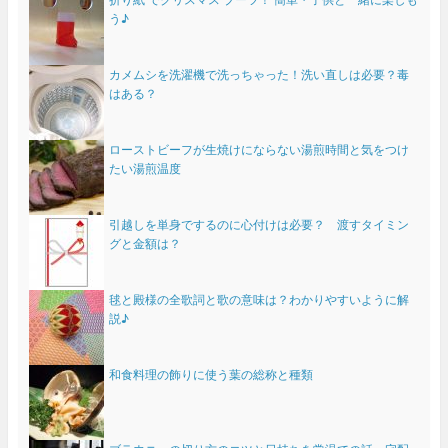
う♪
カメムシを洗濯機で洗っちゃった！洗い直しは必要？毒
はある？
ローストビーフが生焼けにならない湯煎時間と気をつけ
たい湯煎温度
引越しを単身でするのに心付けは必要？ 渡すタイミン
グと金額は？
毬と殿様の全歌詞と歌の意味は？わかりやすいように解
説♪
和食料理の飾りに使う葉の総称と種類