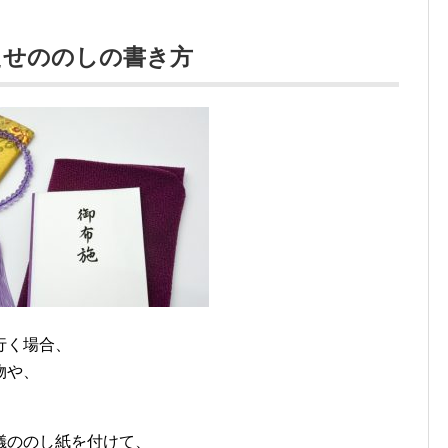
たせののしの書き方
行く場合、
物や、
儀ののし紙を付けて、