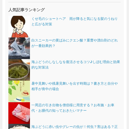
人気記事ランキング
くせ毛のショートヘア 雨が降ると気になる髪のうねり
と広がる対策
白スニーカーの黄ばみにクエン酸？重曹や漂白剤のどれ
が一番効果的？
海ぶどうのしなしなを復活させるコツ♪しぼむ理由と効果
的な対策法
暑中見舞いや残暑見舞いを出す時期は？書き方と自分や
相手が喪中の場合
一周忌の引き出物を僧侶様に用意する？お布施・お車
代・お膳代の知っておきたいマナー
海ぶどうに赤い虫やグレーの虫が！何虫？害はある？正