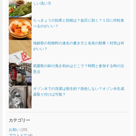
しい洗い方
らっきょうの効果と効能は？血圧に効く？１日に何粒食
べるのがいい？
地鎮祭の初穂料の連名の書き方と名前の順番！封筒は何
がいい？
祇園祭の鉾の曳き初めはどこで？時間と参加する時の注
意点
オゾン水での洗濯は衛生的？脱色しない？オゾン水生成
器取り付けは可能？
カテゴリー
お祝い
(20)
アウトドア
(4)