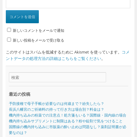
新しいコメントをメールで通知
新しい投稿をメールで受け取る
このサイトはスパムを低減するために Akismet を使っています。
コメ
ントデータの処理方法の詳細はこちらをご覧ください
。
最近の投稿
予防接種で母子手帳が必要なのは何歳まで？紛失したら？
長浜八幡宮のご祈祷料の持って行き方は場合別？料金は？
機内持ち込みの粉薬での注意点！処方箋もいる？国際線・国内線の場合
機内持ち込みサプリメントに制限はある？粉や錠剤で気をつけること
国際線の機内持ち込みに市販薬の酔い止めは問題なし？薬剤証明書が必
要なのは？