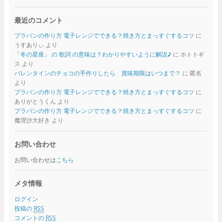
最近のコメント
プラバンの作り方 電子レンジでできる？焼き方とまっすぐするコツ
に
うすありぃ
より
「冬の星座」 の 歌詞 の意味は？わかりやすいように解説♪
に
ホトトギ
ス
より
バレンタインのチョコの手作りしたら 賞味期限はいつまで？
に
匿名
より
プラバンの作り方 電子レンジでできる？焼き方とまっすぐするコツ
に
ありがとうくん
より
プラバンの作り方 電子レンジでできる？焼き方とまっすぐするコツ
に
魔理沙大好き
より
お問い合わせ
お問い合わせは
こちら
メタ情報
ログイン
投稿の
RSS
コメントの
RSS