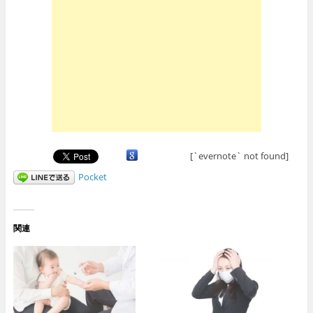
[`evernote` not found]
Pocket
関連