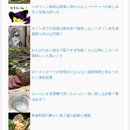
ハロウィン仮装は簡単に赤ちゃんとパーティーの楽しみ
方と写真の摂り方
オゾン水での洗濯は衛生的？脱色しない？オゾン水生成
器取り付けは可能？
わらびのあく抜きで茹ですぎ失敗！そんな時にこそ！の
美味しい人気レシピ
ローストビーフが生焼けにならない湯煎時間と気をつけ
たい湯煎温度
カメムシを洗濯機で洗っちゃった！洗い直しは必要？毒
はある？
和食料理の飾りに使う葉の総称と種類