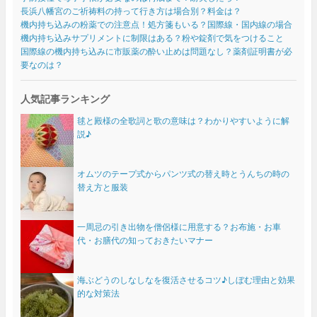
長浜八幡宮のご祈祷料の持って行き方は場合別？料金は？
機内持ち込みの粉薬での注意点！処方箋もいる？国際線・国内線の場合
機内持ち込みサプリメントに制限はある？粉や錠剤で気をつけること
国際線の機内持ち込みに市販薬の酔い止めは問題なし？薬剤証明書が必
要なのは？
人気記事ランキング
毬と殿様の全歌詞と歌の意味は？わかりやすいように解
説♪
オムツのテープ式からパンツ式の替え時とうんちの時の
替え方と服装
一周忌の引き出物を僧侶様に用意する？お布施・お車
代・お膳代の知っておきたいマナー
海ぶどうのしなしなを復活させるコツ♪しぼむ理由と効果
的な対策法