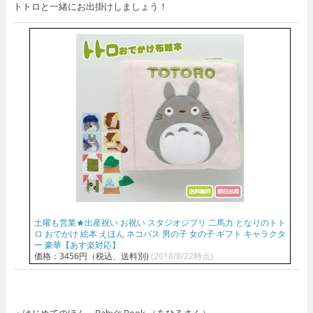
トトロと一緒にお出掛けしましょう！
土曜も営業★出産祝い お祝い スタジオジブリ 二馬力 となりのトト
ロ おでかけ 絵本 えほん ネコバス 男の子 女の子 ギフト キャラクタ
ー 豪華【あす楽対応】
価格：3456円（税込、送料別)
(2018/8/22時点)
・はじめてのほん Baby’s Book （あひるさん）