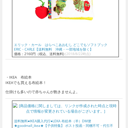
エリック・カール はらぺこあおむし どこでもソフトブック
ERIC・CARLE【送料無料 沖縄・一部地域を除く】
価格：2160円（税込、送料無料)
(2018/8/22時点)
・IKEA 布絵本
IKEAでも買える布絵本！
仕掛けも多いので赤ちゃんが飽きませんよ。
送料無料●IKEA購入代行●LEKA 布絵本（羊）DM便
★goodmall_ikea★【子供特集】 ポスト投函・同梱不可・代引不