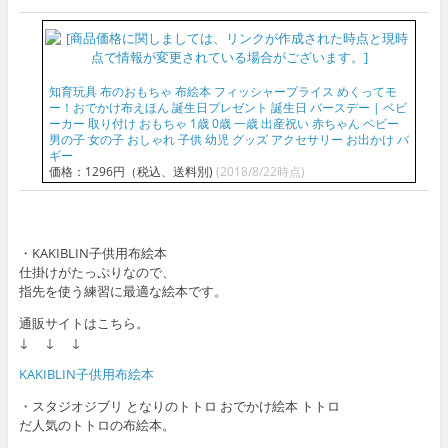
知育玩具 布のおもちゃ 布絵本 フィッシャープライス めくってモ
ー！おでかけ布えほん 誕生日プレゼント 誕生日 バースデー | ベビ
ーカー 取り付け おもちゃ 1歳 0歳 一歳 出産祝い 赤ちゃん ベビー
男の子 女の子 おしゃれ 子供 幼児 グッズ アクセサリー お出かけ バ
ギー
価格：1296円（税込、送料別)
(2018/8/22時点)
・KAKIBLIN子供用布絵本
仕掛けがたっぷりなので、
指先を使う練習に最適な絵本です。
通販サイトはこちら。
↓ ↓ ↓
KAKIBLIN子供用布絵本
・スタジオジブリ となりのトトロ おでかけ絵本 トトロ
だ人気のトトロの布絵本。