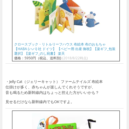
クロースブック・リトルリーフハウス 布絵本 布のおもちゃ
【HABA (ハバ) 社 ドイツ】 【ベビー用 出産 御祝】【楽ギフ_包装
選択】【楽ギフ_のし宛書】 楽天
価格：5950円（税込、送料別)
(2018/8/22時点)
・Jelly Cat（ジェリーキャット） ファームテイルズ 布絵本
仕掛けが多く、赤ちゃんが楽しんでくれそうですが、
音も鳴るため新幹線内はちょっと控えた方がいいかも？
見せるだけなら新幹線内でもOKですよ。