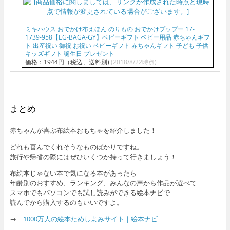
ミキハウス おでかけ布えほん のりもの おでかけプップー 17-
1739-958【EG-BAGA-GY】ベビーギフト ベビー用品 赤ちゃんギフ
ト 出産祝い 御祝 お祝い ベビーギフト 赤ちゃんギフト 子ども 子供
キッズギフト 誕生日 プレゼント
価格：1944円（税込、送料別)
(2018/8/22時点)
まとめ
赤ちゃんが喜ぶ布絵本おもちゃを紹介しました！
どれも喜んでくれそうなものばかりですね。
旅行や帰省の際にはぜひいくつか持って行きましょう！
布絵本じゃない本で気になる本があったら
年齢別のおすすめ、ランキング、みんなの声から作品が選べて
スマホでもパソコンでも試し読みができる絵本ナビで
読んでから購入するのもいいですよ。
→
1000万人の絵本ためしよみサイト｜絵本ナビ