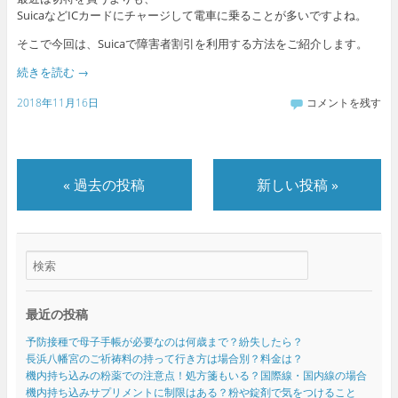
SuicaなどICカードにチャージして電車に乗ることが多いですよね。
そこで今回は、Suicaで障害者割引を利用する方法をご紹介します。
続きを読む
→
2018年11月16日
コメントを残す
«
過去の投稿
新しい投稿
»
最近の投稿
予防接種で母子手帳が必要なのは何歳まで？紛失したら？
長浜八幡宮のご祈祷料の持って行き方は場合別？料金は？
機内持ち込みの粉薬での注意点！処方箋もいる？国際線・国内線の場合
機内持ち込みサプリメントに制限はある？粉や錠剤で気をつけること