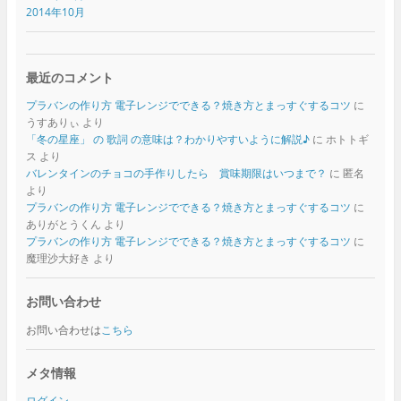
2014年10月
最近のコメント
プラバンの作り方 電子レンジでできる？焼き方とまっすぐするコツ
に
うすありぃ
より
「冬の星座」 の 歌詞 の意味は？わかりやすいように解説♪
に
ホトトギ
ス
より
バレンタインのチョコの手作りしたら 賞味期限はいつまで？
に
匿名
より
プラバンの作り方 電子レンジでできる？焼き方とまっすぐするコツ
に
ありがとうくん
より
プラバンの作り方 電子レンジでできる？焼き方とまっすぐするコツ
に
魔理沙大好き
より
お問い合わせ
お問い合わせは
こちら
メタ情報
ログイン