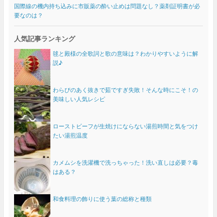
国際線の機内持ち込みに市販薬の酔い止めは問題なし？薬剤証明書が必
要なのは？
人気記事ランキング
毬と殿様の全歌詞と歌の意味は？わかりやすいように解
説♪
わらびのあく抜きで茹ですぎ失敗！そんな時にこそ！の
美味しい人気レシピ
ローストビーフが生焼けにならない湯煎時間と気をつけ
たい湯煎温度
カメムシを洗濯機で洗っちゃった！洗い直しは必要？毒
はある？
和食料理の飾りに使う葉の総称と種類