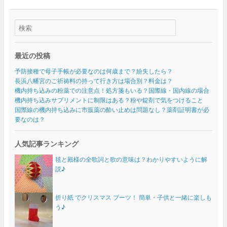
最近の投稿
予防接種で母子手帳が必要なのは何歳まで？紛失したら？
長浜八幡宮のご祈祷料の持って行き方は場合別？料金は？
機内持ち込みの粉薬での注意点！処方箋もいる？国際線・国内線の場合
機内持ち込みサプリメントに制限はある？粉や錠剤で気をつけること
国際線の機内持ち込みに市販薬の酔い止めは問題なし？薬剤証明書が必
要なのは？
人気記事ランキング
毬と殿様の全歌詞と歌の意味は？わかりやすいように解
説♪
折り紙 でクリスマス ブーツ！ 簡単・子供と一緒に楽しも
う♪