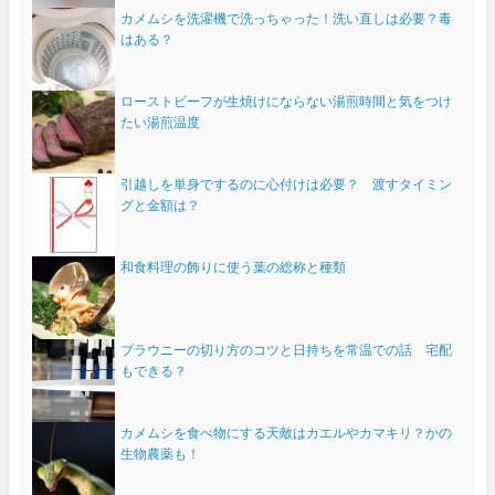
カメムシを洗濯機で洗っちゃった！洗い直しは必要？毒
はある？
ローストビーフが生焼けにならない湯煎時間と気をつけ
たい湯煎温度
引越しを単身でするのに心付けは必要？ 渡すタイミン
グと金額は？
和食料理の飾りに使う葉の総称と種類
ブラウニーの切り方のコツと日持ちを常温での話 宅配
もできる？
カメムシを食べ物にする天敵はカエルやカマキリ？かの
生物農薬も！