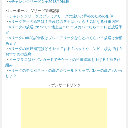
・
vチャレンジリーグ女子2018/19日程
バレーボール Vリーグ関連記事
・
チャレンジリーグとプレミアリーグの違いと昇格のための条件
・
vリーグ選手の給料は？最高額の選手はいくら？気になる仕事内容
・
vリーグの放送はnhkで？地上波？BS？スカパーなら？テレビ放送予
定
・
vリーグの年間試合数はプレミアリーグならどのくらい？放送は全部
ある？
・
vリーグの座席指定はどうやってする？ネットやコンビニぴあでは？
おすすめの座席
・
イープラスはセゾンカードでチケットの当選確率を上げる？抽選仕
組み
・
vリーグの男女別ネットの高さ☆ワールドカップバレーの高さもいっ
しょ？
スポンサードリンク