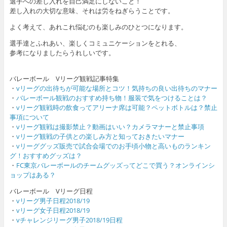
選手への差し入れを自己満足にしないこと！
差し入れの大切な意味、それは労をねぎらうことです。
よく考えて、あれこれ悩むのも楽しみのひとつになります。
選手達とふれあい、楽しくコミュニケーションをとれる、
参考になりましたらうれしいです。
バレーボール Vリーグ観戦記事特集
・
vリーグの出待ちが可能な場所とコツ！気持ちの良い出待ちのマナー
・
バレーボール観戦のおすすめ持ち物！服装で気をつけることは？
・
vリーグ観戦時の飲食ってアリーナ席は可能？ペットボトルは？禁止
事項について
・
vリーグ観戦は撮影禁止？動画はいい？カメラマナーと禁止事項
・
vリーグ観戦の子供との楽しみ方と知っておきたいマナー
・
vリーググッズ販売で試合会場でのお手頃小物と高いものランキン
グ！おすすめグッズは？
・
FC東京バレーボールのチームグッズってどこで買う？オンラインシ
ョップはある？
バレーボール Vリーグ日程
・
vリーグ男子日程2018/19
・
vリーグ女子日程2018/19
・
vチャレンジリーグ男子2018/19日程