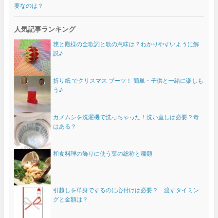
要なのは？
人気記事ランキング
毬と殿様の全歌詞と歌の意味は？わかりやすいように解
説♪
折り紙 でクリスマス ブーツ！ 簡単・子供と一緒に楽しも
う♪
カメムシを洗濯機で洗っちゃった！洗い直しは必要？毒
はある？
和食料理の飾りに使う葉の総称と種類
引越しを単身でするのに心付けは必要？ 渡すタイミン
グと金額は？