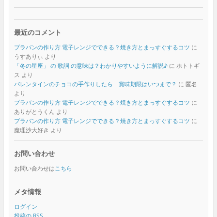
最近のコメント
プラバンの作り方 電子レンジでできる？焼き方とまっすぐするコツ
に
うすありぃ
より
「冬の星座」 の 歌詞 の意味は？わかりやすいように解説♪
に
ホトトギ
ス
より
バレンタインのチョコの手作りしたら 賞味期限はいつまで？
に
匿名
より
プラバンの作り方 電子レンジでできる？焼き方とまっすぐするコツ
に
ありがとうくん
より
プラバンの作り方 電子レンジでできる？焼き方とまっすぐするコツ
に
魔理沙大好き
より
お問い合わせ
お問い合わせは
こちら
メタ情報
ログイン
投稿の
RSS