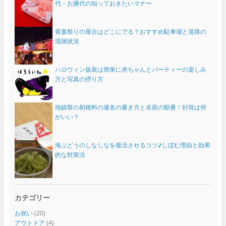
代・お膳代の知っておきたいマナー
青葉祭りの屋台はどこにでる？おすすめ駐車場と道路の
混雑状況
ハロウィン仮装は簡単に赤ちゃんとパーティーの楽しみ
方と写真の摂り方
地鎮祭の初穂料の連名の書き方と名前の順番！封筒は何
がいい？
海ぶどうのしなしなを復活させるコツ♪しぼむ理由と効果
的な対策法
カテゴリー
お祝い
(20)
アウトドア
(4)