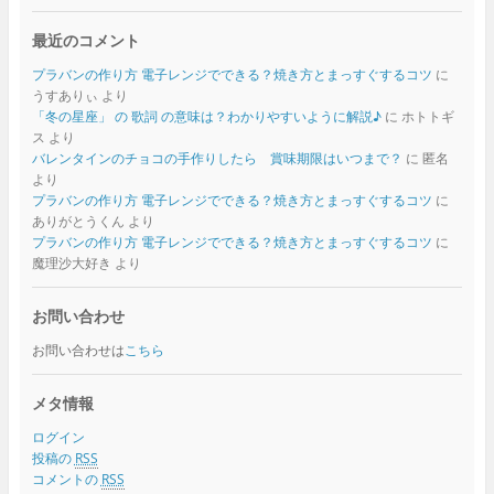
最近のコメント
プラバンの作り方 電子レンジでできる？焼き方とまっすぐするコツ
に
うすありぃ
より
「冬の星座」 の 歌詞 の意味は？わかりやすいように解説♪
に
ホトトギ
ス
より
バレンタインのチョコの手作りしたら 賞味期限はいつまで？
に
匿名
より
プラバンの作り方 電子レンジでできる？焼き方とまっすぐするコツ
に
ありがとうくん
より
プラバンの作り方 電子レンジでできる？焼き方とまっすぐするコツ
に
魔理沙大好き
より
お問い合わせ
お問い合わせは
こちら
メタ情報
ログイン
投稿の
RSS
コメントの
RSS