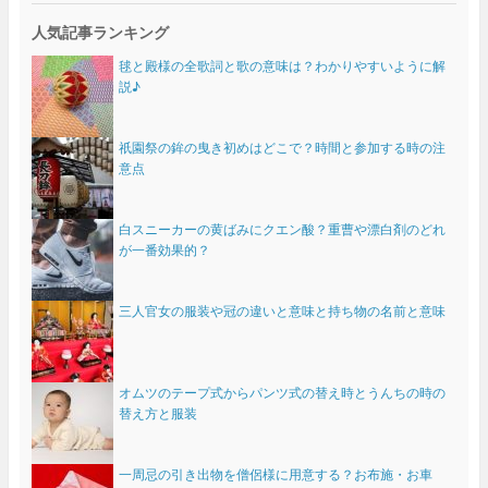
人気記事ランキング
毬と殿様の全歌詞と歌の意味は？わかりやすいように解
説♪
祇園祭の鉾の曳き初めはどこで？時間と参加する時の注
意点
白スニーカーの黄ばみにクエン酸？重曹や漂白剤のどれ
が一番効果的？
三人官女の服装や冠の違いと意味と持ち物の名前と意味
オムツのテープ式からパンツ式の替え時とうんちの時の
替え方と服装
一周忌の引き出物を僧侶様に用意する？お布施・お車