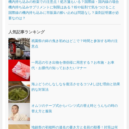
機内持ち込みの粉薬での注意点！処方箋もいる？国際線・国内線の場合
機内持ち込みサプリメントに制限はある？粉や錠剤で気をつけること
国際線の機内持ち込みに市販薬の酔い止めは問題なし？薬剤証明書が必
要なのは？
人気記事ランキング
祇園祭の鉾の曳き初めはどこで？時間と参加する時の注
意点
一周忌の引き出物を僧侶様に用意する？お布施・お車
代・お膳代の知っておきたいマナー
海ぶどうのしなしなを復活させるコツ♪しぼむ理由と効果
的な対策法
オムツのテープ式からパンツ式の替え時とうんちの時の
替え方と服装
地鎮祭の初穂料の連名の書き方と名前の順番！封筒は何