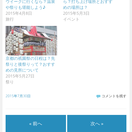
ウイークに行くなら？温泉
ら？打ち上げ場所とおすす
や祭りも堪能しよう♪
めの場所は？
2015年4月8日
2015年5月3日
旅行
イベント
京都の祇園祭の日程は？先
祭りと後祭りって？おすす
めの見所について
2015年5月27日
祭り
2015年7月30日
コメントを残す
« 前へ
次へ »