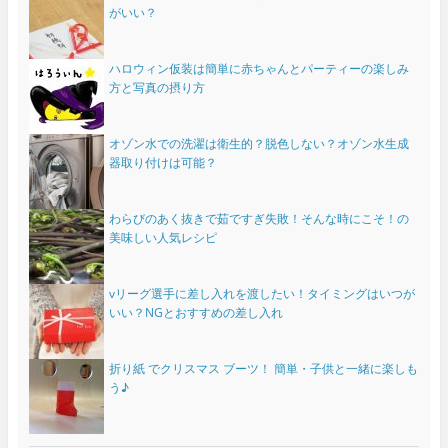
がいい？
ハロウィン仮装は簡単に赤ちゃんとパーティーの楽しみ
方と写真の摂り方
オゾン水での洗濯は衛生的？脱色しない？オゾン水生成
器取り付けは可能？
わらびのあく抜きで茹ですぎ失敗！そんな時にこそ！の
美味しい人気レシピ
vリーグ選手に差し入れを渡したい！タイミングはいつが
いい？NGとおすすめの差し入れ
折り紙 でクリスマス ブーツ！ 簡単・子供と一緒に楽しも
う♪