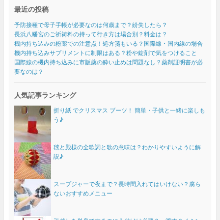
最近の投稿
予防接種で母子手帳が必要なのは何歳まで？紛失したら？
長浜八幡宮のご祈祷料の持って行き方は場合別？料金は？
機内持ち込みの粉薬での注意点！処方箋もいる？国際線・国内線の場合
機内持ち込みサプリメントに制限はある？粉や錠剤で気をつけること
国際線の機内持ち込みに市販薬の酔い止めは問題なし？薬剤証明書が必
要なのは？
人気記事ランキング
折り紙 でクリスマス ブーツ！ 簡単・子供と一緒に楽しも
う♪
毬と殿様の全歌詞と歌の意味は？わかりやすいように解
説♪
スープジャーで夜まで？長時間入れてはいけない？腐ら
ないおすすめメニュー