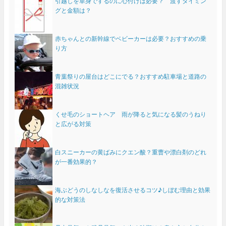
引越しを単身でするのに心付けは必要？ 渡すタイミン
グと金額は？
赤ちゃんとの新幹線でベビーカーは必要？おすすめの乗
り方
青葉祭りの屋台はどこにでる？おすすめ駐車場と道路の
混雑状況
くせ毛のショートヘア 雨が降ると気になる髪のうねり
と広がる対策
白スニーカーの黄ばみにクエン酸？重曹や漂白剤のどれ
が一番効果的？
海ぶどうのしなしなを復活させるコツ♪しぼむ理由と効果
的な対策法