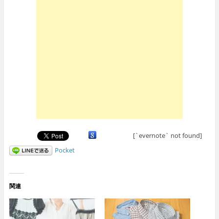
[`evernote` not found]
Pocket
関連