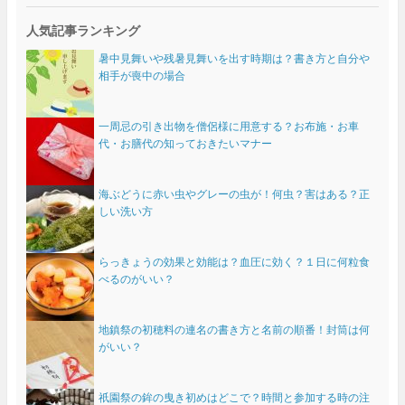
人気記事ランキング
暑中見舞いや残暑見舞いを出す時期は？書き方と自分や
相手が喪中の場合
一周忌の引き出物を僧侶様に用意する？お布施・お車
代・お膳代の知っておきたいマナー
海ぶどうに赤い虫やグレーの虫が！何虫？害はある？正
しい洗い方
らっきょうの効果と効能は？血圧に効く？１日に何粒食
べるのがいい？
地鎮祭の初穂料の連名の書き方と名前の順番！封筒は何
がいい？
祇園祭の鉾の曳き初めはどこで？時間と参加する時の注