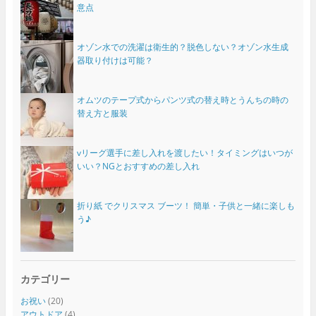
意点
オゾン水での洗濯は衛生的？脱色しない？オゾン水生成
器取り付けは可能？
オムツのテープ式からパンツ式の替え時とうんちの時の
替え方と服装
vリーグ選手に差し入れを渡したい！タイミングはいつが
いい？NGとおすすめの差し入れ
折り紙 でクリスマス ブーツ！ 簡単・子供と一緒に楽しも
う♪
カテゴリー
お祝い
(20)
アウトドア
(4)