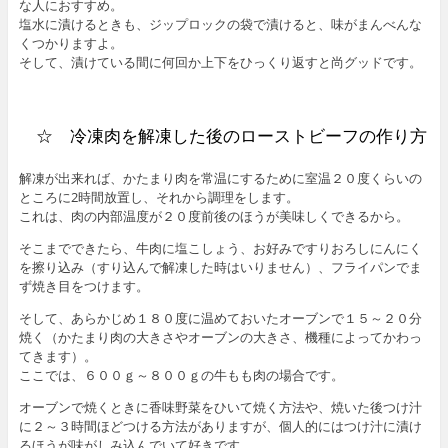
な人におすすめ。
塩水に漬けるときも、ジップロックの袋で漬けると、味がまんべんな
くつかりますよ。
そして、漬けている間に何回か上下をひっくり返すと尚グッドです。
☆ 冷凍肉を解凍した後のローストビーフの作り方
解凍が出来れば、かたまり肉を常温にするために室温２０度くらいの
ところに2時間放置し、それから調理をします。
これは、肉の内部温度が２０度前後のほうが美味しくできるから。
そこまでできたら、牛肉に塩こしょう、お好みですりおろしにんにく
を擦り込み（すり込んで解凍した時はいりません）、フライパンでま
ず焼き目をつけます。
そして、あらかじめ１８０度に温めておいたオーブンで１５～２０分
焼く（かたまり肉の大きさやオーブンの大きさ、機種によってかわっ
てきます）。
ここでは、６００ｇ～８００ｇの牛もも肉の場合です。
オーブンで焼くときに香味野菜をひいて焼く方法や、焼いた後つけ汁
に２～３時間ほどつける方法がありますが、個人的にはつけ汁に漬け
るほうが味がしみ込んでいて好きです。