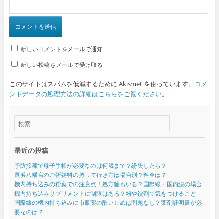
新しいコメントをメールで通知
新しい投稿をメールで受け取る
このサイトはスパムを低減するために Akismet を使っています。
コメ
ントデータの処理方法の詳細はこちらをご覧ください
。
最近の投稿
予防接種で母子手帳が必要なのは何歳まで？紛失したら？
長浜八幡宮のご祈祷料の持って行き方は場合別？料金は？
機内持ち込みの粉薬での注意点！処方箋もいる？国際線・国内線の場合
機内持ち込みサプリメントに制限はある？粉や錠剤で気をつけること
国際線の機内持ち込みに市販薬の酔い止めは問題なし？薬剤証明書が必
要なのは？