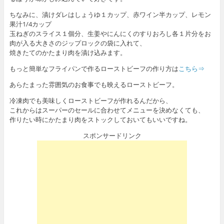
ちなみに、漬けダレはしょうゆ１カップ、赤ワイン半カップ、レモン
果汁1/4カップ
玉ねぎのスライス１個分、生姜やにんにくのすりおろし各１片分をお
肉が入る大きさのジップロックの袋に入れて、
焼きたてのかたまり肉を漬け込みます。
もっと簡単なフライパンで作るローストビーフの作り方は
こちら⇒
あらたまった雰囲気のお食事でも映えるローストビーフ。
冷凍肉でも美味しくローストビーフが作れるんだから、
これからはスーパーのセールに合わせてメニューを決めなくても、
作りたい時にかたまり肉をストックしておいてもいいですね。
スポンサードリンク