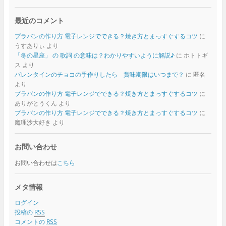
最近のコメント
プラバンの作り方 電子レンジでできる？焼き方とまっすぐするコツ
に
うすありぃ
より
「冬の星座」 の 歌詞 の意味は？わかりやすいように解説♪
に
ホトトギ
ス
より
バレンタインのチョコの手作りしたら 賞味期限はいつまで？
に
匿名
より
プラバンの作り方 電子レンジでできる？焼き方とまっすぐするコツ
に
ありがとうくん
より
プラバンの作り方 電子レンジでできる？焼き方とまっすぐするコツ
に
魔理沙大好き
より
お問い合わせ
お問い合わせは
こちら
メタ情報
ログイン
投稿の
RSS
コメントの
RSS