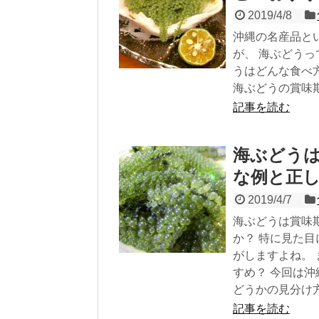
2019/4/8
沖縄の名産品と
が、 海ぶどう
うはどんな食べ
海ぶどうの賞味
記事を読む
海ぶどう
な例と正
2019/4/7
海ぶどうは賞味
か？ 特に見た
がしますよね。
すめ？ 今回は
どうかの見分け
記事を読む