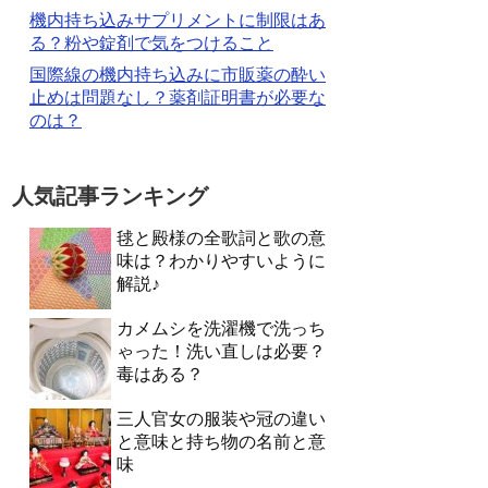
機内持ち込みサプリメントに制限はあ
る？粉や錠剤で気をつけること
国際線の機内持ち込みに市販薬の酔い
止めは問題なし？薬剤証明書が必要な
のは？
人気記事ランキング
毬と殿様の全歌詞と歌の意
味は？わかりやすいように
解説♪
カメムシを洗濯機で洗っち
ゃった！洗い直しは必要？
毒はある？
三人官女の服装や冠の違い
と意味と持ち物の名前と意
味