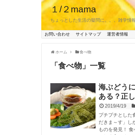
１/２mama
ちょっとした生活の疑問に。。。雑学情
お問い合わせ
サイトマップ
運営者情報
ホーム
食べ物
「
食べ物
」
一覧
海ぶどう
ある？正
2019/4/19
プチプチとした
だきま～す」し
ものを発見！ 