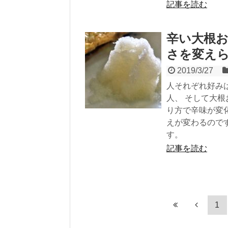
記事を読む
辛い大根
さを変え
2019/3/27
人それぞれ好み
人、 そして大
り方で辛味が変
えが変わるので
す。
記事を読む
1