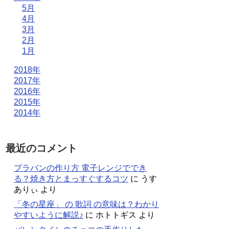
5月
4月
3月
2月
1月
2018年
2017年
2016年
2015年
2014年
最近のコメント
プラバンの作り方 電子レンジででき
る？焼き方とまっすぐするコツ
に
うす
ありぃ
より
「冬の星座」 の 歌詞 の意味は？わかり
やすいように解説♪
に
ホトトギス
より