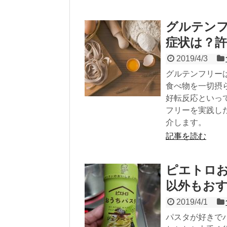
グルテン
症状は？
2019/4/3
グルテンフリー
食べ物を一切摂
好転反応といっ
フリーを実践し
介します。
記事を読む
ピエトロ
以外もお
2019/4/1
パスタが好きで