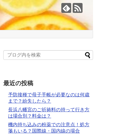
最近の投稿
予防接種で母子手帳が必要なのは何歳
まで？紛失したら？
長浜八幡宮のご祈祷料の持って行き方
は場合別？料金は？
機内持ち込みの粉薬での注意点！処方
箋もいる？国際線・国内線の場合