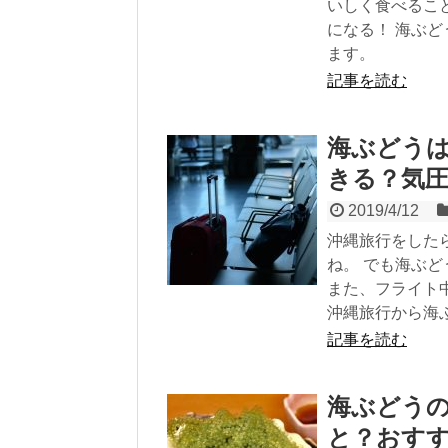
いしく食べるこ
になる！ 海ぶ
ます。
記事を読む
海ぶどう
きる？気
2019/4/12
沖縄旅行をした
ね。 でも海ぶ
また、フライト
沖縄旅行から海
記事を読む
海ぶどう
と？おす