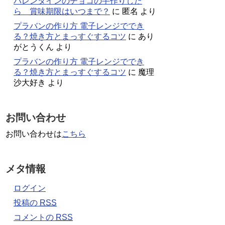
バレンタインのチョコの手作りした
ら 賞味期限はいつまで？
に
匿名
より
プラバンの作り方 電子レンジででき
る？焼き方とまっすぐするコツ
に
あり
がとうくん
より
プラバンの作り方 電子レンジででき
る？焼き方とまっすぐするコツ
に
魔理
沙大好き
より
お問い合わせ
お問い合わせは
こちら
メタ情報
ログイン
投稿の
RSS
コメントの
RSS