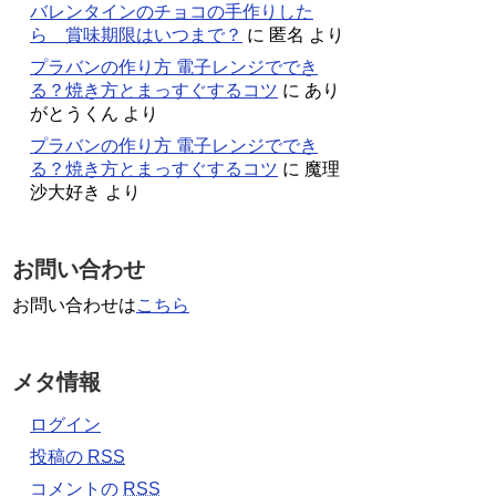
バレンタインのチョコの手作りした
ら 賞味期限はいつまで？
に
匿名
より
プラバンの作り方 電子レンジででき
る？焼き方とまっすぐするコツ
に
あり
がとうくん
より
プラバンの作り方 電子レンジででき
る？焼き方とまっすぐするコツ
に
魔理
沙大好き
より
お問い合わせ
お問い合わせは
こちら
メタ情報
ログイン
投稿の
RSS
コメントの
RSS