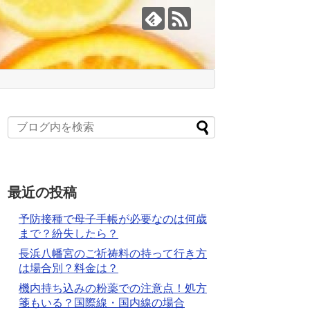
最近の投稿
予防接種で母子手帳が必要なのは何歳
まで？紛失したら？
長浜八幡宮のご祈祷料の持って行き方
は場合別？料金は？
機内持ち込みの粉薬での注意点！処方
箋もいる？国際線・国内線の場合