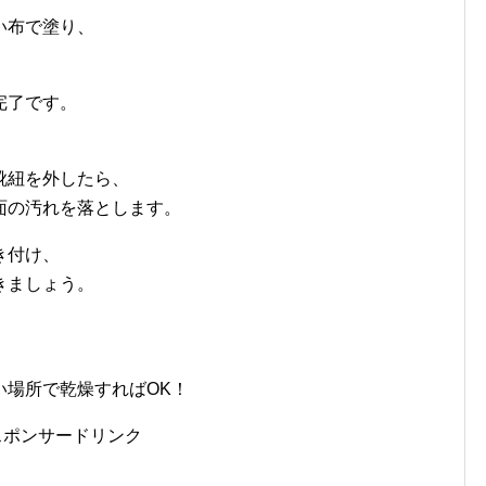
い布で塗り、
。
完了です。
靴紐を外したら、
面の汚れを落とします。
き付け、
きましょう。
、
い場所で乾燥すればOK！
スポンサードリンク