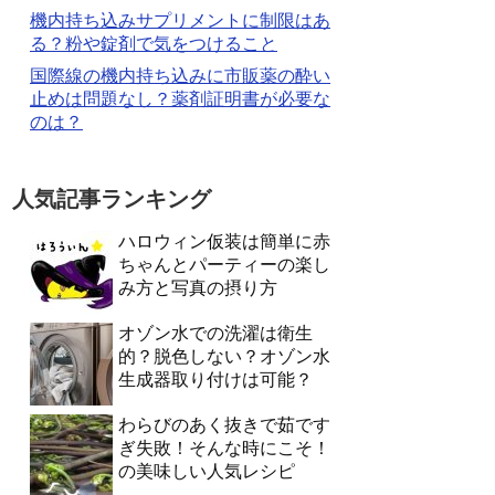
機内持ち込みサプリメントに制限はあ
る？粉や錠剤で気をつけること
国際線の機内持ち込みに市販薬の酔い
止めは問題なし？薬剤証明書が必要な
のは？
人気記事ランキング
ハロウィン仮装は簡単に赤
ちゃんとパーティーの楽し
み方と写真の摂り方
オゾン水での洗濯は衛生
的？脱色しない？オゾン水
生成器取り付けは可能？
わらびのあく抜きで茹です
ぎ失敗！そんな時にこそ！
の美味しい人気レシピ