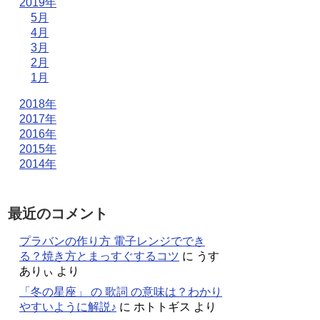
2019年
5月
4月
3月
2月
1月
2018年
2017年
2016年
2015年
2014年
最近のコメント
プラバンの作り方 電子レンジででき
る？焼き方とまっすぐするコツ
に
うす
ありぃ
より
「冬の星座」 の 歌詞 の意味は？わかり
やすいように解説♪
に
ホトトギス
より