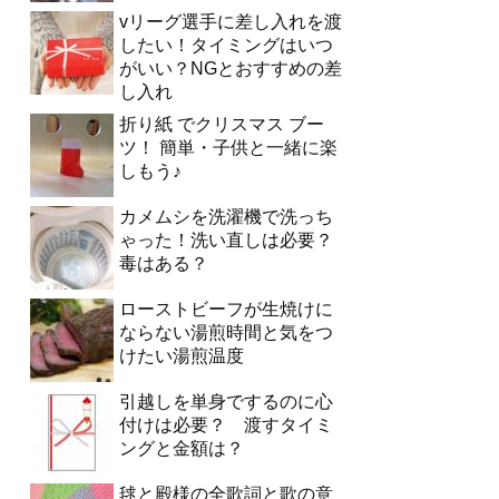
vリーグ選手に差し入れを渡
したい！タイミングはいつ
がいい？NGとおすすめの差
し入れ
折り紙 でクリスマス ブー
ツ！ 簡単・子供と一緒に楽
しもう♪
カメムシを洗濯機で洗っち
ゃった！洗い直しは必要？
毒はある？
ローストビーフが生焼けに
ならない湯煎時間と気をつ
けたい湯煎温度
引越しを単身でするのに心
付けは必要？ 渡すタイミ
ングと金額は？
毬と殿様の全歌詞と歌の意