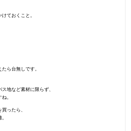
かけておくこと。
えたら台無しです。
バス地など素材に限らず、
すね。
を買ったら、
難。