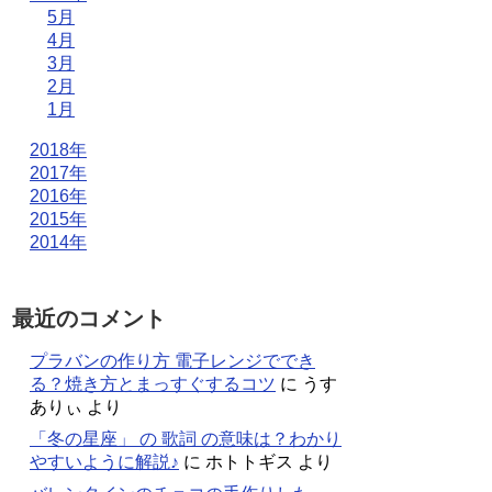
5月
4月
3月
2月
1月
2018年
2017年
2016年
2015年
2014年
最近のコメント
プラバンの作り方 電子レンジででき
る？焼き方とまっすぐするコツ
に
うす
ありぃ
より
「冬の星座」 の 歌詞 の意味は？わかり
やすいように解説♪
に
ホトトギス
より