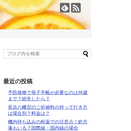
最近の投稿
予防接種で母子手帳が必要なのは何歳
まで？紛失したら？
長浜八幡宮のご祈祷料の持って行き方
は場合別？料金は？
機内持ち込みの粉薬での注意点！処方
箋もいる？国際線・国内線の場合