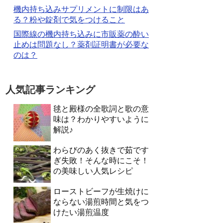
機内持ち込みサプリメントに制限はあ
る？粉や錠剤で気をつけること
国際線の機内持ち込みに市販薬の酔い
止めは問題なし？薬剤証明書が必要な
のは？
人気記事ランキング
毬と殿様の全歌詞と歌の意
味は？わかりやすいように
解説♪
わらびのあく抜きで茹です
ぎ失敗！そんな時にこそ！
の美味しい人気レシピ
ローストビーフが生焼けに
ならない湯煎時間と気をつ
けたい湯煎温度