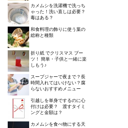
カメムシを洗濯機で洗っち
ゃった！洗い直しは必要？
毒はある？
和食料理の飾りに使う葉の
総称と種類
折り紙 でクリスマス ブー
ツ！ 簡単・子供と一緒に楽
しもう♪
スープジャーで夜まで？長
時間入れてはいけない？腐
らないおすすめメニュー
引越しを単身でするのに心
付けは必要？ 渡すタイミ
ングと金額は？
カメムシを食べ物にする天