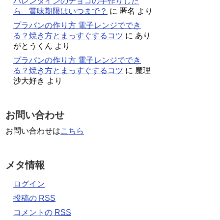
バレンタインのチョコの手作りした
ら 賞味期限はいつまで？
に
匿名
より
プラバンの作り方 電子レンジででき
る？焼き方とまっすぐするコツ
に
あり
がとうくん
より
プラバンの作り方 電子レンジででき
る？焼き方とまっすぐするコツ
に
魔理
沙大好き
より
お問い合わせ
お問い合わせは
こちら
メタ情報
ログイン
投稿の
RSS
コメントの
RSS