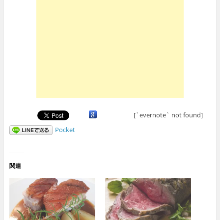
[`evernote` not found]
Pocket
関連