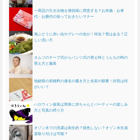
一周忌の引き出物を僧侶様に用意する？お布施・お車
代・お膳代の知っておきたいマナー
海ぶどうに赤い虫やグレーの虫が！何虫？害はある？正
しい洗い方
オムツのテープ式からパンツ式の替え時とうんちの時の
替え方と服装
地鎮祭の初穂料の連名の書き方と名前の順番！封筒は何
がいい？
ハロウィン仮装は簡単に赤ちゃんとパーティーの楽しみ
方と写真の摂り方
オゾン水での洗濯は衛生的？脱色しない？オゾン水生成
器取り付けは可能？