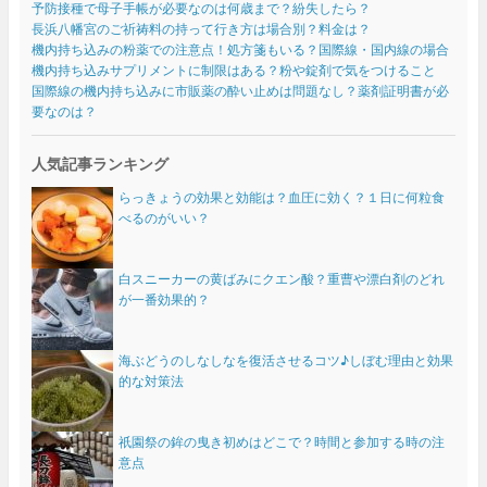
予防接種で母子手帳が必要なのは何歳まで？紛失したら？
長浜八幡宮のご祈祷料の持って行き方は場合別？料金は？
機内持ち込みの粉薬での注意点！処方箋もいる？国際線・国内線の場合
機内持ち込みサプリメントに制限はある？粉や錠剤で気をつけること
国際線の機内持ち込みに市販薬の酔い止めは問題なし？薬剤証明書が必
要なのは？
人気記事ランキング
らっきょうの効果と効能は？血圧に効く？１日に何粒食
べるのがいい？
白スニーカーの黄ばみにクエン酸？重曹や漂白剤のどれ
が一番効果的？
海ぶどうのしなしなを復活させるコツ♪しぼむ理由と効果
的な対策法
祇園祭の鉾の曳き初めはどこで？時間と参加する時の注
意点